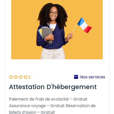
Nos services
N
Attestation D'hébergement
o
t
e
0
Paiement de frais de scolarité – Gratuit
s
Assurance voyage – Gratuit Réservation de
u
r
billets d’avion – Gratuit
5