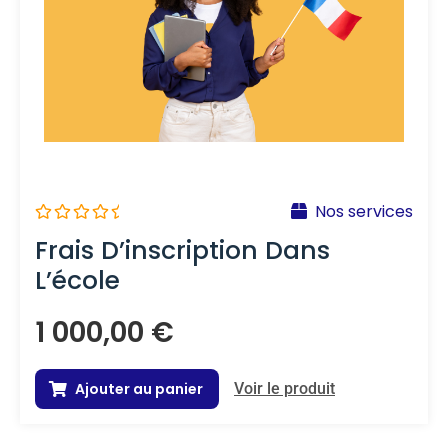
Nos services
N
Frais D’inscription Dans
o
t
L’école
e
0
s
1 000,00
€
u
r
5
Ajouter au panier
Voir le produit