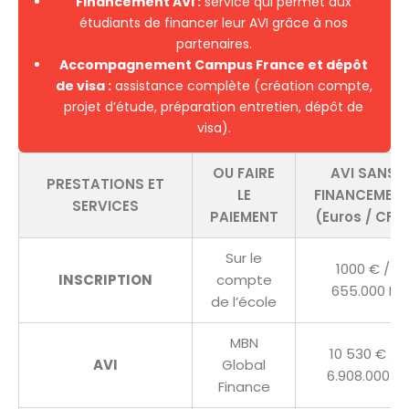
Financement AVI :
service qui permet aux
étudiants de financer leur AVI grâce à nos
partenaires.
Accompagnement Campus France et dépôt
de visa :
assistance complète (création compte,
projet d’étude, préparation entretien, dépôt de
visa).
OU FAIRE
AVI SANS
PRESTATIONS ET
LE
FINANCEMEN
SERVICES
PAIEMENT
(Euros / CFA
Sur le
1000 € /
INSCRIPTION
compte
655.000 F
de l’école
MBN
10 530 € /
AVI
Global
6.908.000 F
Finance