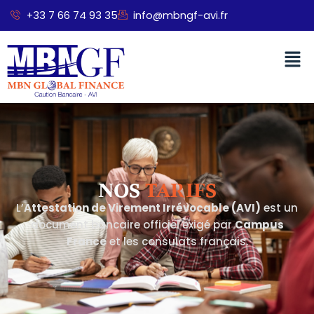
Aller
+33 7 66 74 93 35
info@mbngf-avi.fr
au
contenu
Men
Tarifs
NOS
TARIFS
L’
Attestation de Virement Irrévocable (AVI)
est un
document bancaire officiel exigé par
Campus
France
et les consulats français.