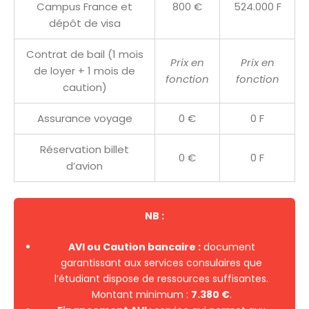
Campus France et
800 €
524.000 F
dépôt de visa
Contrat de bail (1 mois
Prix en
Prix en
de loyer + 1 mois de
fonction
fonction
caution)
Assurance voyage
0 €
0 F
Réservation billet
0 €
0 F
d’avion
NB :
AVI ou Caution bancaire :
document
garantissant aux services consulaires que
l’étudiant dispose de ressources suffisantes.
Montant minimum :
7.380 €
.