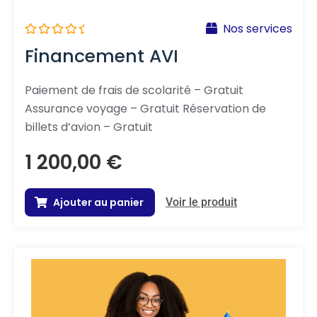
Nos services
N
Financement AVI
o
t
e
0
Paiement de frais de scolarité – Gratuit
s
Assurance voyage – Gratuit Réservation de
u
r
billets d’avion – Gratuit
5
1 200,00
€
Ajouter au panier
Voir le produit