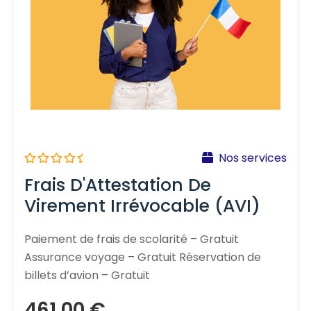
Nos services
N
Frais D'Attestation De
o
t
Virement Irrévocable (AVI)
e
0
s
u
Paiement de frais de scolarité – Gratuit
r
Assurance voyage – Gratuit Réservation de
5
billets d’avion – Gratuit
461,00
€