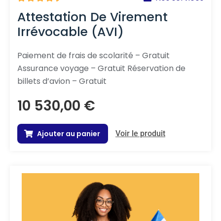
N
Attestation De Virement
o
t
Irrévocable (AVI)
e
0
s
u
Paiement de frais de scolarité – Gratuit
r
Assurance voyage – Gratuit Réservation de
5
billets d’avion – Gratuit
10 530,00
€
Ajouter au panier
Voir le produit