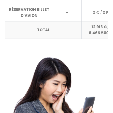
RÉSERVATION BILLET
–
0 € / 0 F
D’AVION
12.913 € /
TOTAL
8.465.500 F