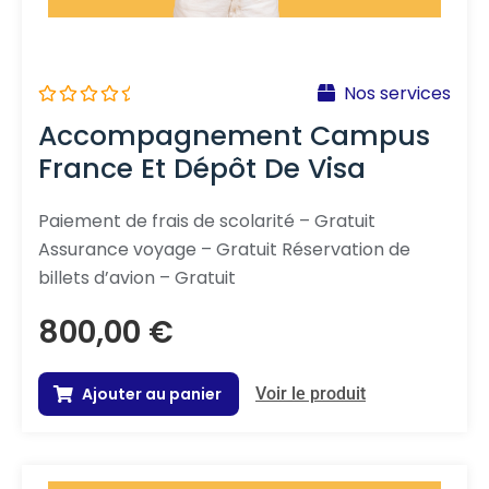
Nos services
N
Accompagnement Campus
o
t
France Et Dépôt De Visa
e
0
s
u
Paiement de frais de scolarité – Gratuit
r
Assurance voyage – Gratuit Réservation de
5
billets d’avion – Gratuit
800,00
€
Ajouter au panier
Voir le produit