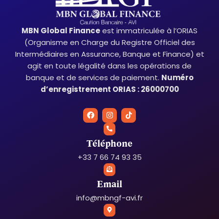
MBN Global Finance
est immatriculée à l’ORIAS
(Organisme en Charge du Registre Officiel des
Intermédiaires en Assurance, Banque et Finance) et
agit en toute légalité dans les opérations de
banque et de services de paiement.
Numéro
d’enregistrement ORIAS : 26000700
F
I
T
a
n
i
c
s
k
e
t
t
b
a
o
Téléphone
o
g
k
o
r
+33 7 66 74 93 35
k
a
m
Email
info@mbngf-avi.fr