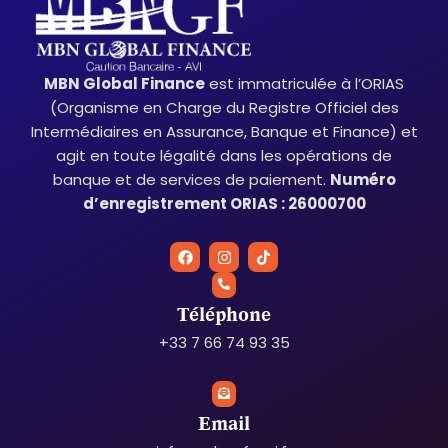
MBN Global Finance
est immatriculée à l’ORIAS
(Organisme en Charge du Registre Officiel des
Intermédiaires en Assurance, Banque et Finance) et
agit en toute légalité dans les opérations de
banque et de services de paiement.
Numéro
d’enregistrement ORIAS : 26000700
F
I
T
a
n
i
c
s
k
e
t
t
b
a
o
Téléphone
o
g
k
o
r
+33 7 66 74 93 35
k
a
m
Email