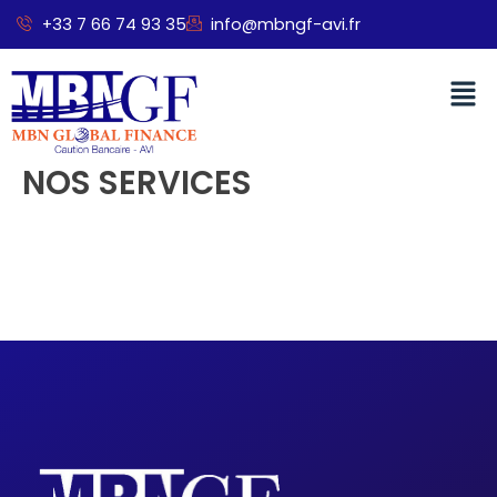
Aller
+33 7 66 74 93 35
info@mbngf-avi.fr
au
contenu
Men
NOS SERVICES