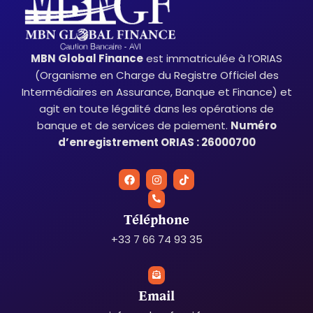
MBN Global Finance
est immatriculée à l’ORIAS
(Organisme en Charge du Registre Officiel des
Intermédiaires en Assurance, Banque et Finance) et
agit en toute légalité dans les opérations de
banque et de services de paiement.
Numéro
d’enregistrement ORIAS : 26000700
F
I
T
a
n
i
c
s
k
e
t
t
b
a
o
Téléphone
o
g
k
o
r
+33 7 66 74 93 35
k
a
m
Email